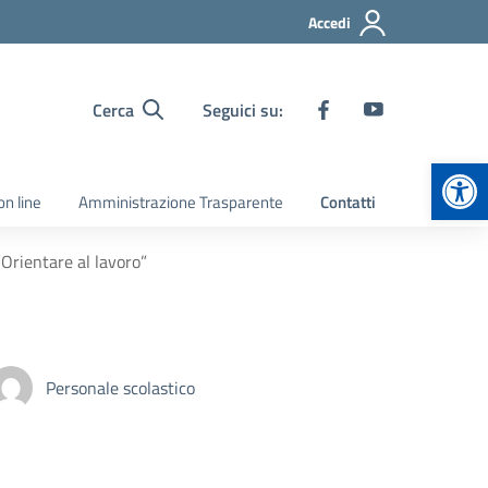
Accedi
Cerca
Seguici su:
Apr
on line
Amministrazione Trasparente
Contatti
Orientare al lavoro”
Personale scolastico