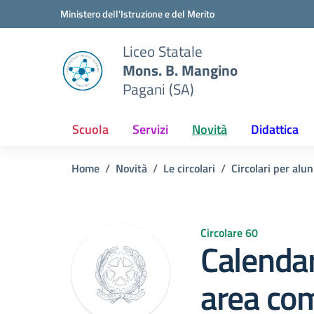
Vai ai contenuti
Vai al menu di navigazione
Vai al footer
Ministero dell'Istruzione e del Merito
Liceo Statale
Mons. B. Mangino
Pagani (SA)
Scuola
Servizi
Novità
Didattica
Home
Novità
Le circolari
Circolari per alun
Circolare 60
Calendar
area com