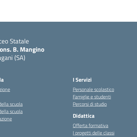
ceo Statale
ons. B. Mangino
gani (SA)
Visita la pagina iniziale della scuola
la
I Servizi
zione
Personale scolastico
Famiglie e studenti
della scuola
Percorsi di studio
della scuola
Didattica
azione
Offerta formativa
I progetti delle classi