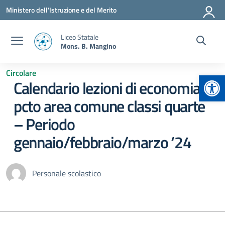
Vai ai contenuti
Vai al menu di navigazione
Vai al footer
Ministero dell'Istruzione e del Merito
Liceo Statale
Mons. B. Mangino
Circolare
Apr
Calendario lezioni di economia-
pcto area comune classi quarte
– Periodo
gennaio/febbraio/marzo ‘24
Personale scolastico