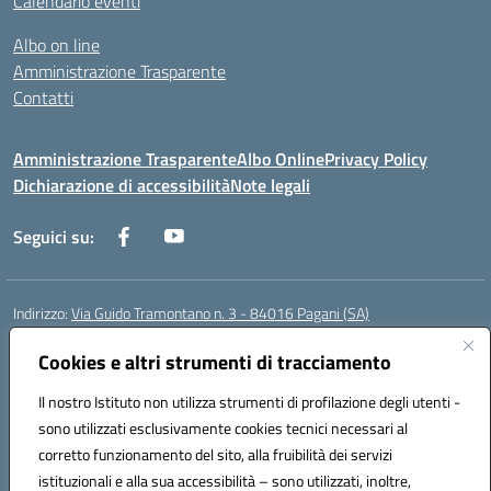
Calendario eventi
Albo on line
Amministrazione Trasparente
Contatti
Amministrazione Trasparente
Albo Online
Privacy Policy
Dichiarazione di accessibilità
Note legali
Seguici su:
Indirizzo:
Via Guido Tramontano n. 3 - 84016 Pagani (SA)
Centralino:
081916412
Email:
saps08000t@istruzione.it
Posta elettronica certificata (PEC):
Cookies e altri strumenti di tracciamento
saps08000t@pec.istruzione.it
Codice fiscale: 80022400651
Il nostro Istituto non utilizza strumenti di profilazione degli utenti -
Codice meccanografico:
SAPS08000T
sono utilizzati esclusivamente cookies tecnici necessari al
Codice Indice delle Pubbliche Amministrazioni (IPA): istsc_saps08000t
corretto funzionamento del sito, alla fruibilità dei servizi
Codice unico di fatturazione (CUF): UFC29W
istituzionali e alla sua accessibilità – sono utilizzati, inoltre,