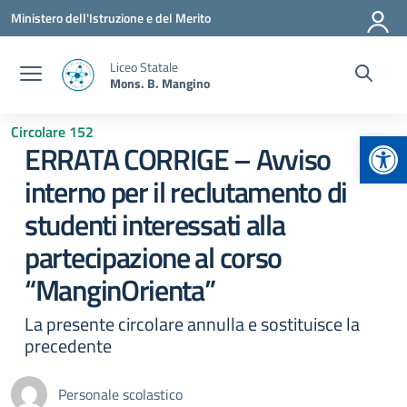
Vai ai contenuti
Vai al menu di navigazione
Vai al footer
Ministero dell'Istruzione e del Merito
Liceo Statale
Mons. B. Mangino
Circolare 152
Apr
ERRATA CORRIGE – Avviso
interno per il reclutamento di
studenti interessati alla
partecipazione al corso
“ManginOrienta”
La presente circolare annulla e sostituisce la
precedente
Personale scolastico