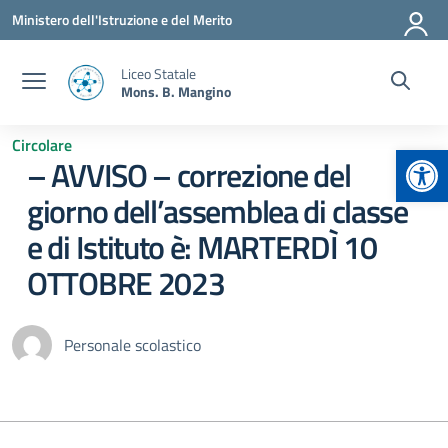
Vai ai contenuti
Vai al menu di navigazione
Vai al footer
Ministero dell'Istruzione e del Merito
Liceo Statale
Mons. B. Mangino
Circolare
Apr
– AVVISO – correzione del
giorno dell’assemblea di classe
e di Istituto è: MARTERDÌ 10
OTTOBRE 2023
Personale scolastico