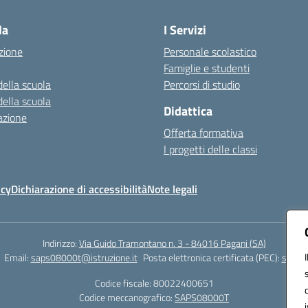
la
I Servizi
zione
Personale scolastico
Famiglie e studenti
della scuola
Percorsi di studio
della scuola
Didattica
azione
Offerta formativa
I progetti delle classi
icy
Dichiarazione di accessibilità
Note legali
Indirizzo:
Via Guido Tramontano n. 3 - 84016 Pagani (SA)
Email:
saps08000t@istruzione.it
Posta elettronica certificata (PEC):
saps08
Codice fiscale: 80022400651
Codice meccanografico:
SAPS08000T