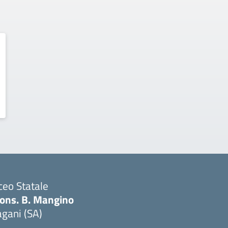
ceo Statale
ons. B. Mangino
gani (SA)
Visita la pagina iniziale della scuola