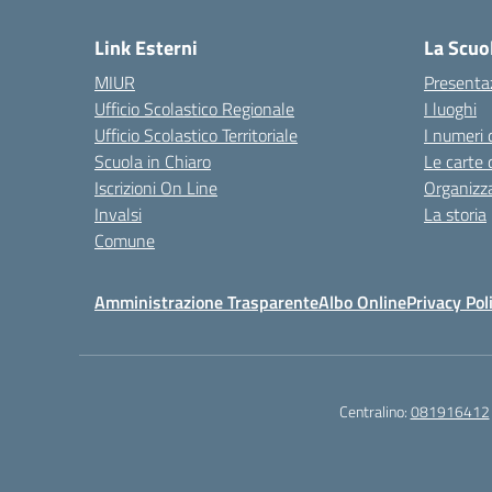
Link Esterni
La Scuo
MIUR
Presenta
Ufficio Scolastico Regionale
I luoghi
Ufficio Scolastico Territoriale
I numeri 
Scuola in Chiaro
Le carte 
Iscrizioni On Line
Organizz
Invalsi
La storia
Comune
Amministrazione Trasparente
Albo Online
Privacy Pol
Centralino:
081916412