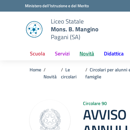
Vai ai contenuti
Vai al menu di navigazione
Vai al footer
Ministero dell'Istruzione e del Merito
Liceo Statale
Mons. B. Mangino
Pagani (SA)
Scuola
Servizi
Novità
Didattica
Home
Le
Circolari per alunni 
Novità
circolari
famiglie
Circolare 90
AVVISO