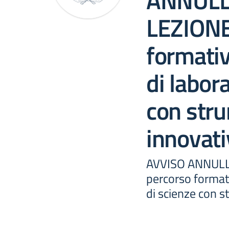
ANNUL
LEZIONE
formati
di labor
con str
innovati
AVVISO ANNUL
percorso formati
di scienze con s