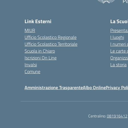
Pa
— 
Link Esterni
La Scuo
MIUR
Presenta
Ufficio Scolastico Regionale
I luoghi
Ufficio Scolastico Territoriale
I numeri 
Scuola in Chiaro
Le carte 
Iscrizioni On Line
Organizz
Invalsi
La storia
Comune
Amministrazione Trasparente
Albo Online
Privacy Pol
Centralino:
081916412