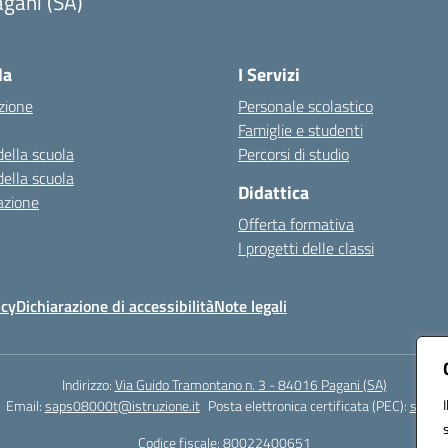
gani (SA)
Visita la pagina iniziale della scuola
la
I Servizi
zione
Personale scolastico
Famiglie e studenti
della scuola
Percorsi di studio
della scuola
Didattica
azione
Offerta formativa
I progetti delle classi
icy
Dichiarazione di accessibilità
Note legali
Indirizzo:
Via Guido Tramontano n. 3 - 84016 Pagani (SA)
Email:
saps08000t@istruzione.it
Posta elettronica certificata (PEC):
saps08
Codice fiscale: 80022400651