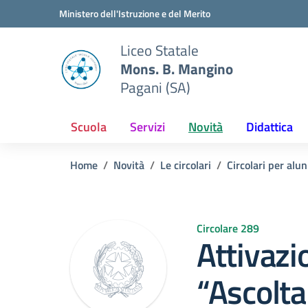
Vai ai contenuti
Vai al menu di navigazione
Vai al footer
Ministero dell'Istruzione e del Merito
Liceo Statale
Mons. B. Mangino
Pagani (SA)
Scuola
Servizi
Novità
Didattica
Home
Novità
Le circolari
Circolari per alun
Circolare 289
Attivazi
“Ascolta