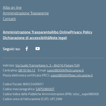
Albo on line
Amministrazione Trasparente
Contatti
Amministrazione Trasparente
Albo Online
Privacy Policy
Dichiarazione di accessibilità
Note legali
Seguici su:
Indirizzo:
Via Guido Tramontano n. 3 - 84016 Pagani (SA)
Centralino:
081916412
Email:
saps08000t@istruzione.it
Posta elettronica certificata (PEC):
saps08000t@pec.istruzione.it
Codice fiscale: 80022400651
Codice meccanografico:
SAPS08000T
Codice Indice delle Pubbliche Amministrazioni (IPA): istsc_saps08000t
Codice unico di fatturazione (CUF): UFC29W