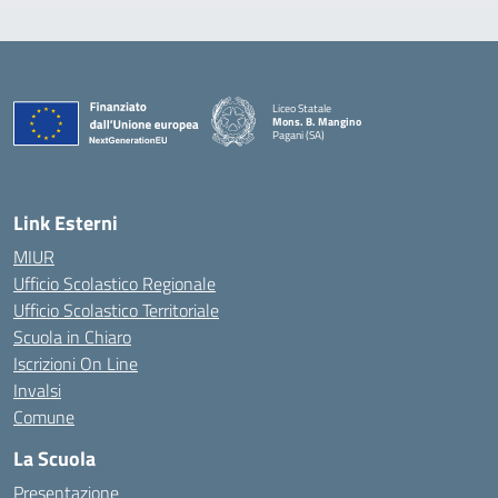
Liceo Statale
Mons. B. Mangino
Pagani (SA)
— Visita la pagina iniziale della scuola
Link Esterni
MIUR
Ufficio Scolastico Regionale
Ufficio Scolastico Territoriale
Scuola in Chiaro
Iscrizioni On Line
Invalsi
Comune
La Scuola
Presentazione