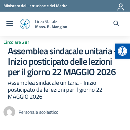
Vai ai contenuti
Vai al menu di navigazione
Vai al footer
Ministero dell'Istruzione e del Merito
Liceo Statale
Mons. B. Mangino
Circolare 281
Apr
Assemblea sindacale unitaria –
Inizio posticipato delle lezioni
per il giorno 22 MAGGIO 2026
Assemblea sindacale unitaria - Inizio
posticipato delle lezioni per il giorno 22
MAGGIO 2026
Personale scolastico