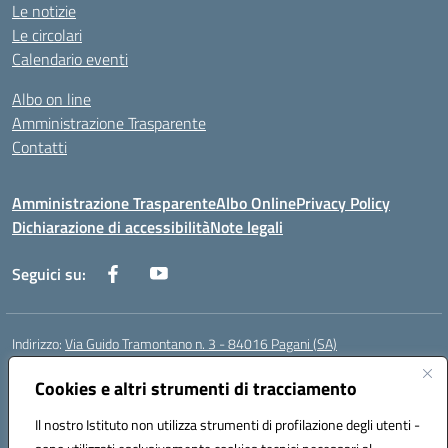
Le notizie
Le circolari
Calendario eventi
Albo on line
Amministrazione Trasparente
Contatti
Amministrazione Trasparente
Albo Online
Privacy Policy
Dichiarazione di accessibilità
Note legali
Seguici su:
Indirizzo:
Via Guido Tramontano n. 3 - 84016 Pagani (SA)
Centralino:
081916412
Email:
saps08000t@istruzione.it
Posta elettronica certificata (PEC):
Cookies e altri strumenti di tracciamento
saps08000t@pec.istruzione.it
Codice fiscale: 80022400651
Il nostro Istituto non utilizza strumenti di profilazione degli utenti -
Codice meccanografico:
SAPS08000T