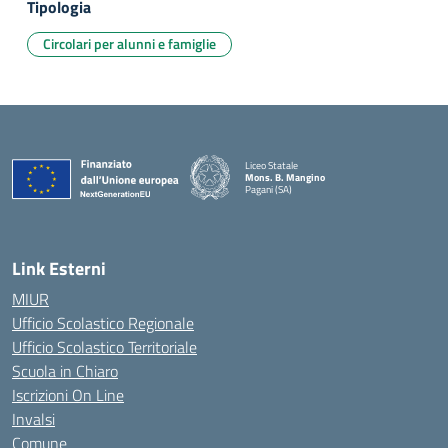
Tipologia
Circolari per alunni e famiglie
Liceo Statale
Mons. B. Mangino
Pagani (SA)
— Visita la pagina iniziale della scuola
Link Esterni
MIUR
Ufficio Scolastico Regionale
Ufficio Scolastico Territoriale
Scuola in Chiaro
Iscrizioni On Line
Invalsi
Comune