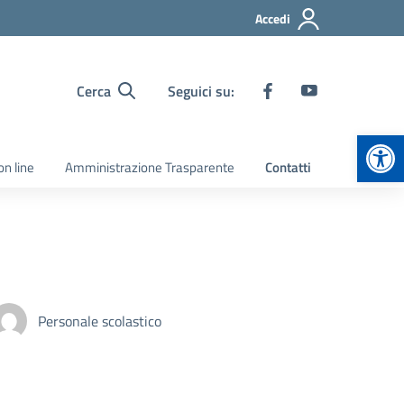
Accedi
Cerca
Seguici su:
Apr
on line
Amministrazione Trasparente
Contatti
Personale scolastico