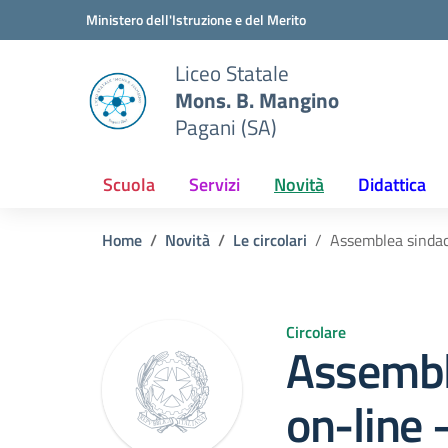
Vai ai contenuti
Vai al menu di navigazione
Vai al footer
Ministero dell'Istruzione e del Merito
Liceo Statale
Mons. B. Mangino
Pagani (SA)
Scuola
Servizi
Novità
Didattica
Home
Novità
Le circolari
Assemblea sindac
Circolare
Assembl
on-line 