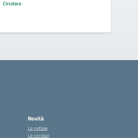
Circolare
Circol
Novità
Le notizie
Le circolari