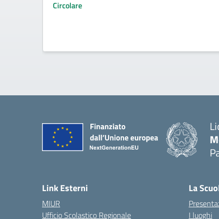
Circolare
Li
M
Pa
— 
Link Esterni
La Scuo
MIUR
Presenta
Ufficio Scolastico Regionale
I luoghi