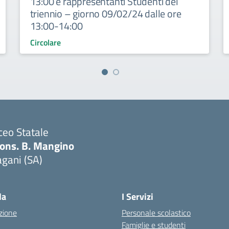
13:00 e rappresentanti Studenti del
triennio – giorno 09/02/24 dalle ore
13:00-14:00
Circolare
ceo Statale
ons. B. Mangino
gani (SA)
Visita la pagina iniziale della scuola
la
I Servizi
zione
Personale scolastico
Famiglie e studenti