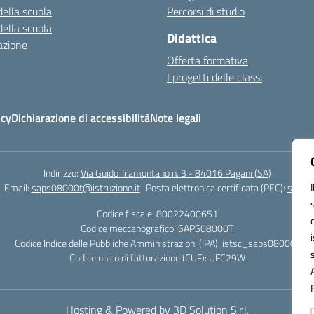
della scuola
Percorsi di studio
della scuola
Didattica
azione
Offerta formativa
I progetti delle classi
icy
Dichiarazione di accessibilità
Note legali
Indirizzo:
Via Guido Tramontano n. 3 - 84016 Pagani (SA)
Email:
saps08000t@istruzione.it
Posta elettronica certificata (PEC):
saps08
Codice fiscale: 80022400651
Codice meccanografico:
SAPS08000T
Codice Indice delle Pubbliche Amministrazioni (IPA): istsc_saps08000t
Codice unico di fatturazione (CUF): UFC29W
Hosting & Powered by 3D Solution S.r.l.