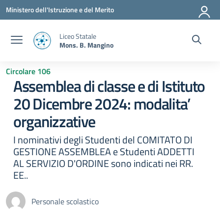
Vai ai contenuti
Vai al menu di navigazione
Vai al footer
Ministero dell'Istruzione e del Merito
Liceo Statale
Mons. B. Mangino
Circolare 106
Assemblea di classe e di Istituto
20 Dicembre 2024: modalita’
organizzative
I nominativi degli Studenti del COMITATO DI
GESTIONE ASSEMBLEA e Studenti ADDETTI
AL SERVIZIO D'ORDINE sono indicati nei RR.
EE..
Personale scolastico