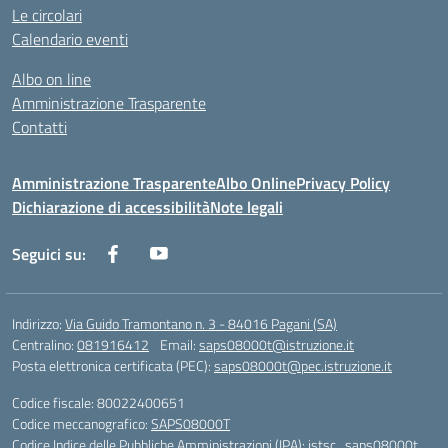
Le circolari
Calendario eventi
Albo on line
Amministrazione Trasparente
Contatti
Amministrazione Trasparente
Albo Online
Privacy Policy
Dichiarazione di accessibilità
Note legali
Seguici su:
Indirizzo:
Via Guido Tramontano n. 3 - 84016 Pagani (SA)
Centralino:
081916412
Email:
saps08000t@istruzione.it
Posta elettronica certificata (PEC):
saps08000t@pec.istruzione.it
Codice fiscale: 80022400651
Codice meccanografico:
SAPS08000T
Codice Indice delle Pubbliche Amministrazioni (IPA): istsc_saps08000t