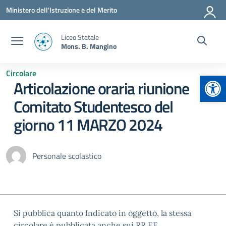
Vai ai contenuti
Vai al menu di navigazione
Vai al footer
Ministero dell'Istruzione e del Merito
Liceo Statale
Mons. B. Mangino
Circolare
Apr
Articolazione oraria riunione
Comitato Studentesco del
giorno 11 MARZO 2024
Personale scolastico
Si pubblica quanto Indicato in oggetto, la stessa
circolare è pubblicata anche sui RR.EE..