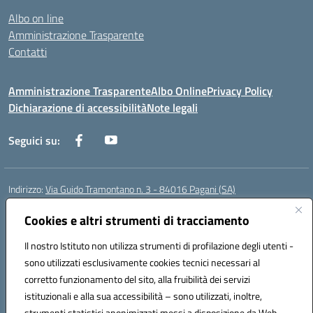
Albo on line
Amministrazione Trasparente
Contatti
Amministrazione Trasparente
Albo Online
Privacy Policy
Dichiarazione di accessibilità
Note legali
Seguici su:
Indirizzo:
Via Guido Tramontano n. 3 - 84016 Pagani (SA)
Centralino:
081916412
Email:
saps08000t@istruzione.it
Posta elettronica certificata (PEC):
Cookies e altri strumenti di tracciamento
saps08000t@pec.istruzione.it
Codice fiscale: 80022400651
Il nostro Istituto non utilizza strumenti di profilazione degli utenti -
Codice meccanografico:
SAPS08000T
sono utilizzati esclusivamente cookies tecnici necessari al
Codice Indice delle Pubbliche Amministrazioni (IPA): istsc_saps08000t
corretto funzionamento del sito, alla fruibilità dei servizi
Codice unico di fatturazione (CUF): UFC29W
istituzionali e alla sua accessibilità – sono utilizzati, inoltre,
strumenti statistici anonimizzati messi a disposizione da Web