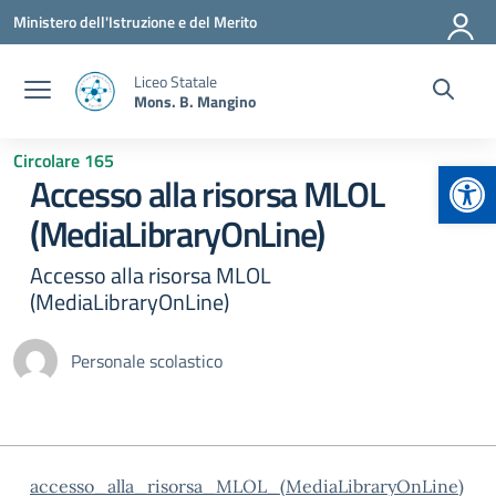
Vai ai contenuti
Vai al menu di navigazione
Vai al footer
Ministero dell'Istruzione e del Merito
Liceo Statale
Mons. B. Mangino
Circolare 165
Apr
Accesso alla risorsa MLOL
(MediaLibraryOnLine)
Accesso alla risorsa MLOL
(MediaLibraryOnLine)
Personale scolastico
accesso_alla_risorsa_MLOL_(MediaLibraryOnLine)