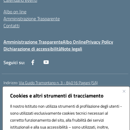
Calendario eventi
Albo on line
Amministrazione Trasparente
Contatti
Amministrazione Trasparente
Albo Online
Privacy Policy
Dichiarazione di accessibilità
Note legali
Seguici su:
Indirizzo:
Via Guido Tramontano n. 3 - 84016 Pagani (SA)
Centralino:
081916412
Email:
saps08000t@istruzione.it
Posta elettronica certificata (PEC):
Cookies e altri strumenti di tracciamento
saps08000t@pec.istruzione.it
Codice fiscale: 80022400651
Il nostro Istituto non utilizza strumenti di profilazione degli utenti -
Codice meccanografico:
SAPS08000T
sono utilizzati esclusivamente cookies tecnici necessari al
Codice Indice delle Pubbliche Amministrazioni (IPA): istsc_saps08000t
corretto funzionamento del sito, alla fruibilità dei servizi
Codice unico di fatturazione (CUF): UFC29W
istituzionali e alla sua accessibilità – sono utilizzati, inoltre,