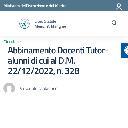
Vai ai contenuti
Vai al menu di navigazione
Vai al footer
Ministero dell'Istruzione e del Merito
Liceo Statale
Mons. B. Mangino
Circolare
A
Abbinamento Docenti Tutor-
alunni di cui al D.M.
22/12/2022, n. 328
Personale scolastico