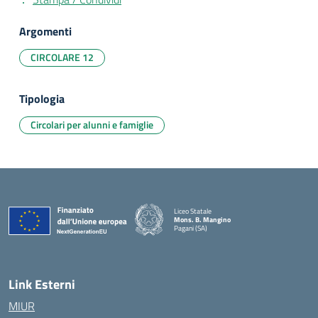
Argomenti
CIRCOLARE 12
Tipologia
Circolari per alunni e famiglie
Liceo Statale
Mons. B. Mangino
Pagani (SA)
— Visita la pagina iniziale della scuola
Link Esterni
MIUR