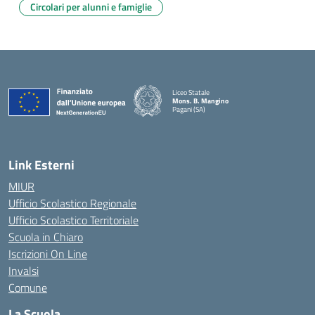
Circolari per alunni e famiglie
Liceo Statale
Mons. B. Mangino
Pagani (SA)
— Visita la pagina iniziale della scuola
Link Esterni
MIUR
Ufficio Scolastico Regionale
Ufficio Scolastico Territoriale
Scuola in Chiaro
Iscrizioni On Line
Invalsi
Comune
La Scuola