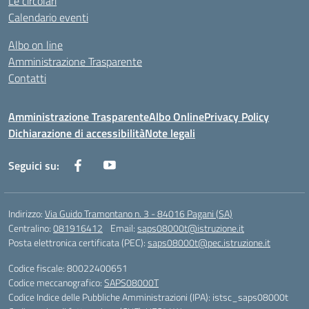
Le circolari
Calendario eventi
Albo on line
Amministrazione Trasparente
Contatti
Amministrazione Trasparente
Albo Online
Privacy Policy
Dichiarazione di accessibilità
Note legali
Seguici su:
Indirizzo:
Via Guido Tramontano n. 3 - 84016 Pagani (SA)
Centralino:
081916412
Email:
saps08000t@istruzione.it
Posta elettronica certificata (PEC):
saps08000t@pec.istruzione.it
Codice fiscale: 80022400651
Codice meccanografico:
SAPS08000T
Codice Indice delle Pubbliche Amministrazioni (IPA): istsc_saps08000t