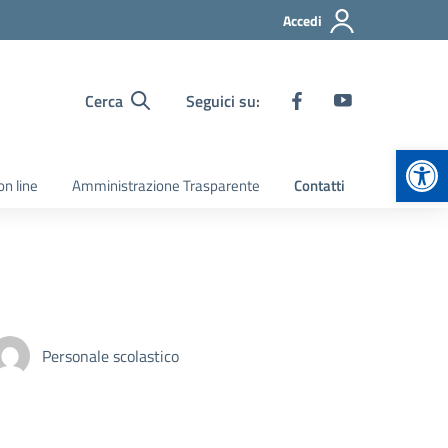
Accedi
Cerca
Seguici su:
Apr
on line
Amministrazione Trasparente
Contatti
Personale scolastico