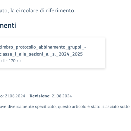
gato, la circolare di riferimento.
menti
timbro_protocollo_abbinamento_gruppi_-
classe_I_alle_sezioni_a._s._2024_2025
pdf - 170 kb
o:
21.08.2024
-
Revisione:
21.08.2024
ove diversamente specificato, questo articolo è stato rilasciato sott