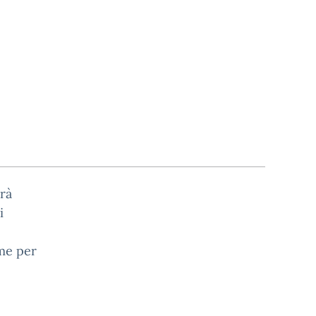
rà
i
ime per