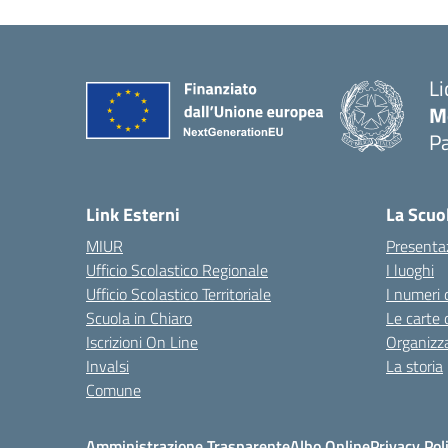
Li
M
Pa
— 
Link Esterni
La Scuo
MIUR
Presenta
Ufficio Scolastico Regionale
I luoghi
Ufficio Scolastico Territoriale
I numeri 
Scuola in Chiaro
Le carte 
Iscrizioni On Line
Organizz
Invalsi
La storia
Comune
Amministrazione Trasparente
Albo Online
Privacy Pol