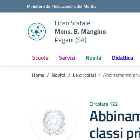
Vai ai contenuti
Vai al menu di navigazione
Vai al footer
Ministero dell'Istruzione e del Merito
Liceo Statale
Mons. B. Mangino
Pagani (SA)
Scuola
Servizi
Novità
Didattica
Home
Novità
Le circolari
Abbinamento grupp
Circolare 122
Abbinam
classi p