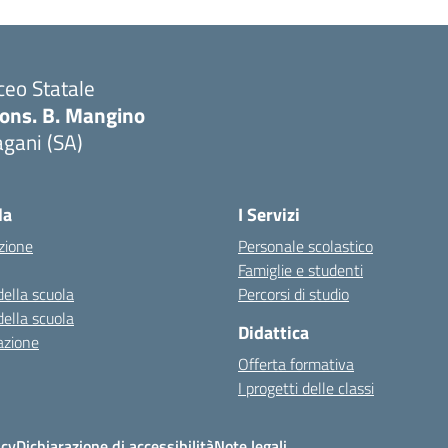
ceo Statale
ons. B. Mangino
gani (SA)
Visita la pagina iniziale della scuola
la
I Servizi
zione
Personale scolastico
Famiglie e studenti
della scuola
Percorsi di studio
della scuola
Didattica
azione
Offerta formativa
I progetti delle classi
icy
Dichiarazione di accessibilità
Note legali