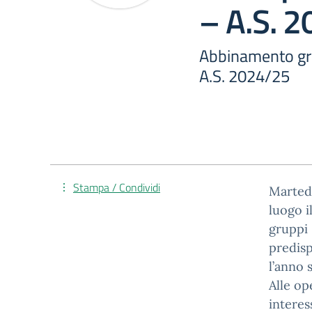
– A.S. 
Abbinamento grup
A.S. 2024/25
Stampa / Condividi
Martedí
luogo i
gruppi 
predisp
l’anno 
Alle op
interess