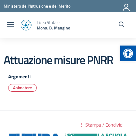
Vai ai contenuti
Vai al menu di navigazione
Vai al footer
Ministero dell'Istruzione e del Merito
Liceo Statale
Mons. B. Mangino
Apr
Attuazione misure PNRR
Argomenti
Animatore
Stampa / Condividi