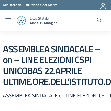
Vai ai contenuti
Vai al menu di navigazione
Vai al footer
Ministero dell'Istruzione e del Merito
Liceo Statale
Mons. B. Mangino
ASSEMBLEA SINDACALE –
on – LINE ELEZIONI CSPI
UNICOBAS 22.APRILE
ULTIME.ORE.DELL’ISTITUTO
ASSEMBLEA.SINDACALE.on.LINE.ELEZIONI.CSP