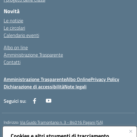
Novità
Le notizie
Le circolari
Calendario eventi
Albo on line
Amministrazione Trasparente
Contatti
Amministrazione Trasparente
Albo Online
Privacy Policy
Dichiarazione di accessibilità
Note legali
Seguici su:
Indirizzo:
Via Guido Tramontano n. 3 - 84016 Pagani (SA)
Centralino:
081916412
Email:
saps08000t@istruzione.it
Posta elettronica certificata (PEC):
Cookies e altri strumenti di tracciamento
saps08000t@pec.istruzione.it