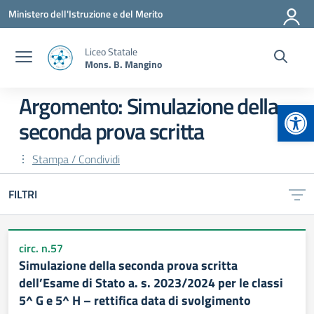
Vai ai contenuti
Vai al menu di navigazione
Vai al footer
Ministero dell'Istruzione e del Merito
Liceo Statale
Mons. B. Mangino
Argomento: Simulazione della
Apr
seconda prova scritta
Stampa / Condividi
FILTRI
circ. n.57
Simulazione della seconda prova scritta
dell’Esame di Stato a. s. 2023/2024 per le classi
5^ G e 5^ H – rettifica data di svolgimento