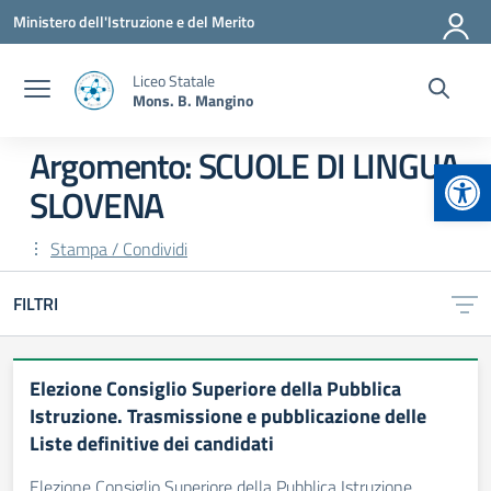
Vai ai contenuti
Vai al menu di navigazione
Vai al footer
Ministero dell'Istruzione e del Merito
Liceo Statale
Mons. B. Mangino
Argomento: SCUOLE DI LINGUA
Apr
SLOVENA
Stampa / Condividi
FILTRI
Elezione Consiglio Superiore della Pubblica
Istruzione. Trasmissione e pubblicazione delle
Liste definitive dei candidati
Elezione Consiglio Superiore della Pubblica Istruzione.