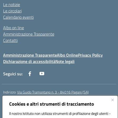
Le notizie
Le circolari
Calendario eventi
Albo on line
Amministrazione Trasparente
Contatti
Amministrazione Trasparente
Albo Online
Privacy Policy
Dichiarazione di accessibilità
Note legali
Seguici su:
Indirizzo:
Via Guido Tramontano n. 3 - 84016 Pagani (SA)
Centralino:
081916412
Email:
saps08000t@istruzione.it
Posta elettronica certificata (PEC):
Cookies e altri strumenti di tracciamento
saps08000t@pec.istruzione.it
Codice fiscale: 80022400651
Il nostro Istituto non utilizza strumenti di profilazione degli utenti -