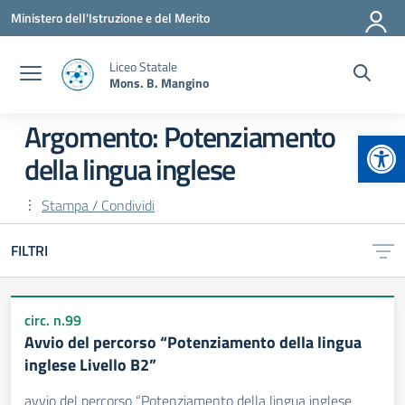
Vai ai contenuti
Vai al menu di navigazione
Vai al footer
Ministero dell'Istruzione e del Merito
Liceo Statale
Mons. B. Mangino
Argomento: Potenziamento
Apr
della lingua inglese
Stampa / Condividi
FILTRI
circ. n.99
Avvio del percorso “Potenziamento della lingua
inglese Livello B2”
avvio del percorso “Potenziamento della lingua inglese