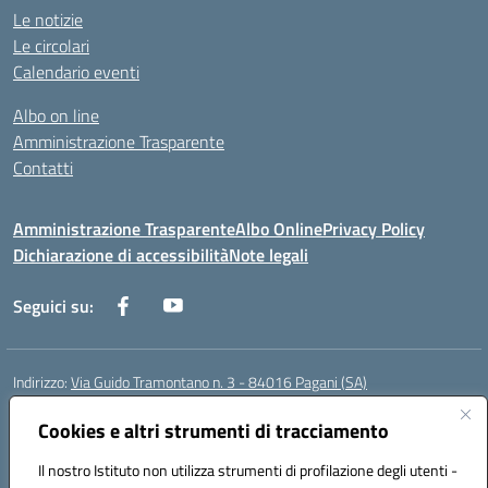
Le notizie
Le circolari
Calendario eventi
Albo on line
Amministrazione Trasparente
Contatti
Amministrazione Trasparente
Albo Online
Privacy Policy
Dichiarazione di accessibilità
Note legali
Seguici su:
Indirizzo:
Via Guido Tramontano n. 3 - 84016 Pagani (SA)
Centralino:
081916412
Email:
saps08000t@istruzione.it
Posta elettronica certificata (PEC):
Cookies e altri strumenti di tracciamento
saps08000t@pec.istruzione.it
Codice fiscale: 80022400651
Il nostro Istituto non utilizza strumenti di profilazione degli utenti -