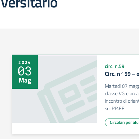
versitario
2024
03
circ. n.59
Circ. n° 59 –
Mag
Martedì 07 maggi
classe VG e un a
incontro di orie
sui RR.EE.
Circolari per al