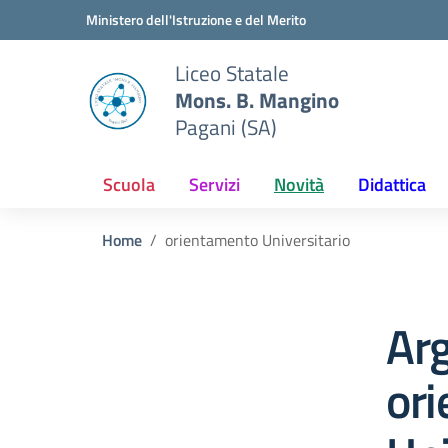
Vai ai contenuti
Vai al menu di navigazione
Vai al footer
Ministero dell'Istruzione e del Merito
Liceo Statale
Mons. B. Mangino
Pagani (SA)
Scuola
Servizi
Novità
Didattica
Home
orientamento Universitario
Ar
or