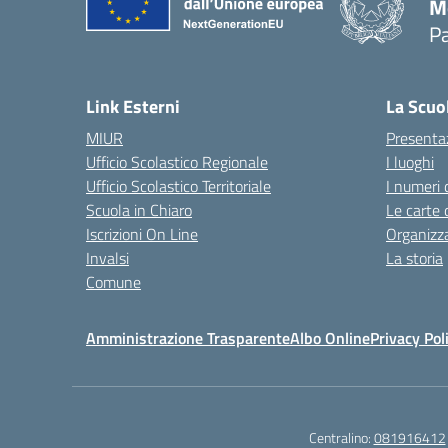
M
Pa
— 
Link Esterni
La Scuo
MIUR
Presenta
Ufficio Scolastico Regionale
I luoghi
Ufficio Scolastico Territoriale
I numeri 
Scuola in Chiaro
Le carte 
Iscrizioni On Line
Organizz
Invalsi
La storia
Comune
Amministrazione Trasparente
Albo Online
Privacy Pol
Centralino:
081916412