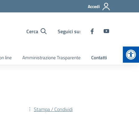
Accedi
Cerca
Seguici su:
Apr
on line
Amministrazione Trasparente
Contatti
Stampa / Condividi