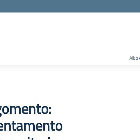
Albo 
gomento:
ientamento