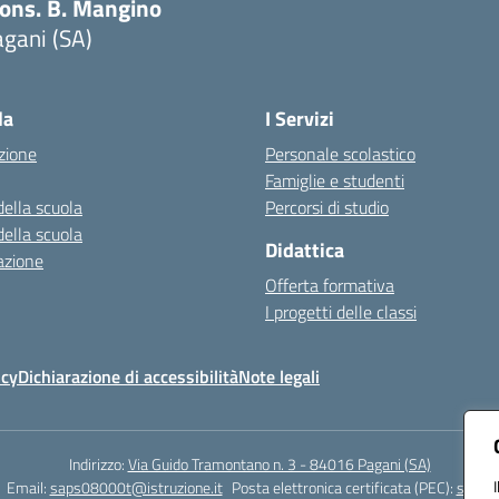
ons. B. Mangino
gani (SA)
Visita la pagina iniziale della scuola
la
I Servizi
zione
Personale scolastico
Famiglie e studenti
della scuola
Percorsi di studio
della scuola
Didattica
azione
Offerta formativa
I progetti delle classi
icy
Dichiarazione di accessibilità
Note legali
Indirizzo:
Via Guido Tramontano n. 3 - 84016 Pagani (SA)
Email:
saps08000t@istruzione.it
Posta elettronica certificata (PEC):
saps08