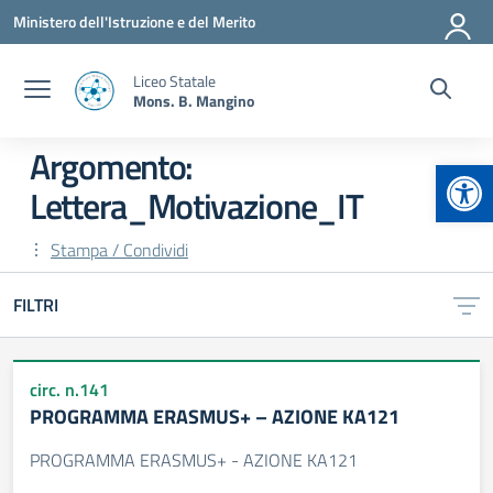
Vai ai contenuti
Vai al menu di navigazione
Vai al footer
Ministero dell'Istruzione e del Merito
Liceo Statale
Mons. B. Mangino
Argomento:
Apr
Lettera_Motivazione_IT
Stampa / Condividi
FILTRI
circ. n.141
PROGRAMMA ERASMUS+ – AZIONE KA121
PROGRAMMA ERASMUS+ - AZIONE KA121