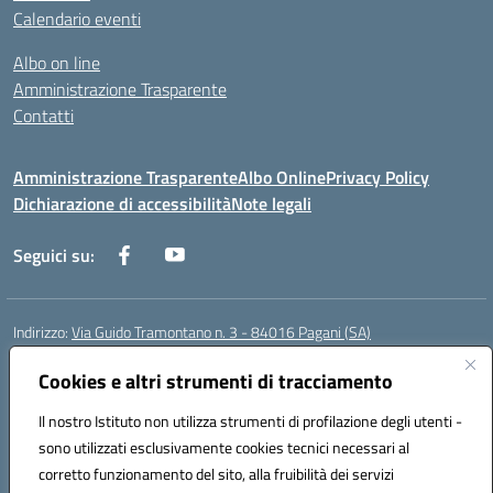
Calendario eventi
Albo on line
Amministrazione Trasparente
Contatti
Amministrazione Trasparente
Albo Online
Privacy Policy
Dichiarazione di accessibilità
Note legali
Seguici su:
Indirizzo:
Via Guido Tramontano n. 3 - 84016 Pagani (SA)
Centralino:
081916412
Email:
saps08000t@istruzione.it
Posta elettronica certificata (PEC):
Cookies e altri strumenti di tracciamento
saps08000t@pec.istruzione.it
Codice fiscale: 80022400651
Il nostro Istituto non utilizza strumenti di profilazione degli utenti -
Codice meccanografico:
SAPS08000T
sono utilizzati esclusivamente cookies tecnici necessari al
Codice Indice delle Pubbliche Amministrazioni (IPA): istsc_saps08000t
corretto funzionamento del sito, alla fruibilità dei servizi
Codice unico di fatturazione (CUF): UFC29W