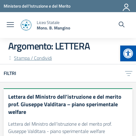
Vai ai contenuti
Vai al menu di navigazione
Vai al footer
Ministero dell'Istruzione e del Merito
Liceo Statale
Mons. B. Mangino
Argomento: LETTERA
Apr
Stampa / Condividi
FILTRI
Lettera del Ministro dell’istruzione e del merito
prof. Giuseppe Valditara – piano sperimentale
welfare
Lettera del Ministro dell'istruzione e del merito prof.
Giuseppe Valditara - piano sperimentale welfare