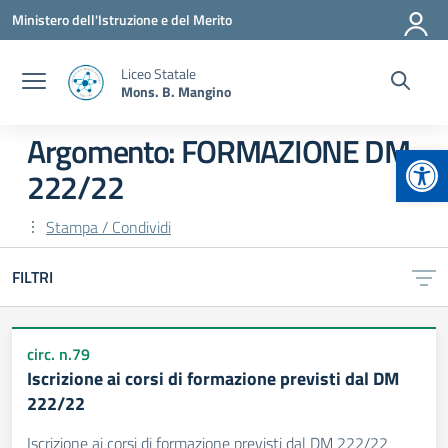
Vai ai contenuti
Vai al menu di navigazione
Vai al footer
Ministero dell'Istruzione e del Merito
Liceo Statale
Mons. B. Mangino
Argomento: FORMAZIONE DM
Apr
222/22
Stampa / Condividi
FILTRI
circ. n.79
Iscrizione ai corsi di formazione previsti dal DM
222/22
Iscrizione ai corsi di formazione previsti dal DM 222/22