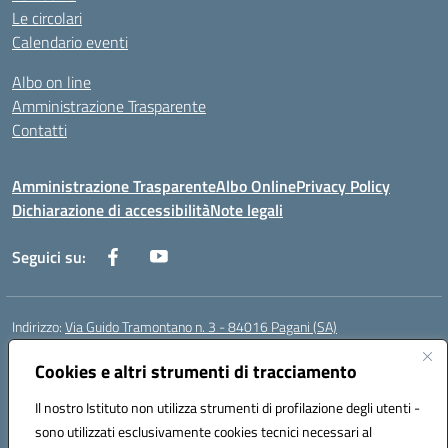
Le circolari
Calendario eventi
Albo on line
Amministrazione Trasparente
Contatti
Amministrazione Trasparente
Albo Online
Privacy Policy
Dichiarazione di accessibilità
Note legali
Seguici su:
Indirizzo:
Via Guido Tramontano n. 3 - 84016 Pagani (SA)
Centralino:
081916412
Email:
saps08000t@istruzione.it
Posta elettronica certificata (PEC):
Cookies e altri strumenti di tracciamento
saps08000t@pec.istruzione.it
Codice fiscale: 80022400651
Il nostro Istituto non utilizza strumenti di profilazione degli utenti -
Codice meccanografico:
SAPS08000T
sono utilizzati esclusivamente cookies tecnici necessari al
Codice Indice delle Pubbliche Amministrazioni (IPA): istsc_saps08000t