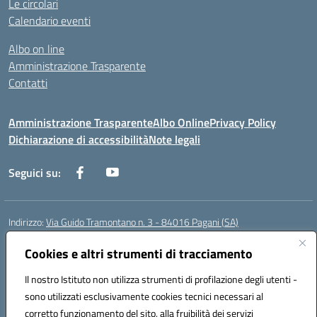
Le circolari
Calendario eventi
Albo on line
Amministrazione Trasparente
Contatti
Amministrazione Trasparente
Albo Online
Privacy Policy
Dichiarazione di accessibilità
Note legali
Seguici su:
Indirizzo:
Via Guido Tramontano n. 3 - 84016 Pagani (SA)
Centralino:
081916412
Email:
saps08000t@istruzione.it
Posta elettronica certificata (PEC):
Cookies e altri strumenti di tracciamento
saps08000t@pec.istruzione.it
Codice fiscale: 80022400651
Il nostro Istituto non utilizza strumenti di profilazione degli utenti -
Codice meccanografico:
SAPS08000T
sono utilizzati esclusivamente cookies tecnici necessari al
Codice Indice delle Pubbliche Amministrazioni (IPA): istsc_saps08000t
corretto funzionamento del sito, alla fruibilità dei servizi