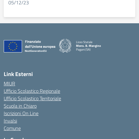
05/12/23
Liceo Statale
Mons. B. Mangino
Pagani (SA)
— Visita la pagina iniziale della scuola
Link Esterni
MIUR
Ufficio Scolastico Regionale
Ufficio Scolastico Territoriale
Scuola in Chiaro
Iscrizioni On Line
Invalsi
Comune