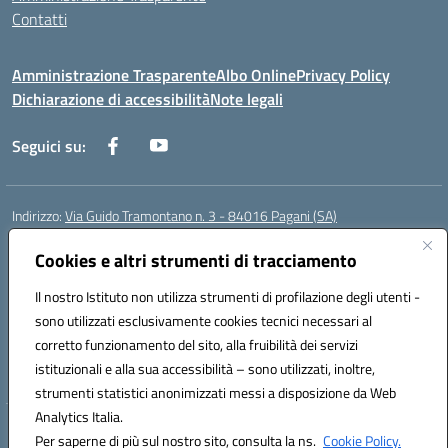
Contatti
Amministrazione Trasparente
Albo Online
Privacy Policy
Dichiarazione di accessibilità
Note legali
Seguici su:
Indirizzo:
Via Guido Tramontano n. 3 - 84016 Pagani (SA)
Centralino:
081916412
Email:
saps08000t@istruzione.it
Posta elettronica certificata (PEC):
Cookies e altri strumenti di tracciamento
saps08000t@pec.istruzione.it
Codice fiscale: 80022400651
Il nostro Istituto non utilizza strumenti di profilazione degli utenti -
Codice meccanografico:
SAPS08000T
sono utilizzati esclusivamente cookies tecnici necessari al
Codice Indice delle Pubbliche Amministrazioni (IPA): istsc_saps08000t
corretto funzionamento del sito, alla fruibilità dei servizi
Codice unico di fatturazione (CUF): UFC29W
istituzionali e alla sua accessibilità – sono utilizzati, inoltre,
strumenti statistici anonimizzati messi a disposizione da Web
Analytics Italia.
Hosting & Powered by 3D Solution S.r.l.
Per saperne di più sul nostro sito, consulta la ns.
Cookie Policy.