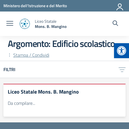
Vai ai contenuti
Vai al menu di navigazione
Vai al footer
Ministero dell'Istruzione e del Merito
Liceo Statale
Mons. B. Mangino
Argomento: Edificio scolastico
Apr
Stampa / Condividi
FILTRI
Liceo Statale Mons. B. Mangino
Da compilare...