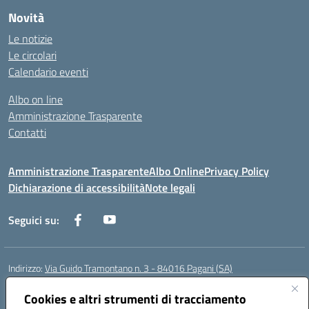
Novità
Le notizie
Le circolari
Calendario eventi
Albo on line
Amministrazione Trasparente
Contatti
Amministrazione Trasparente
Albo Online
Privacy Policy
Dichiarazione di accessibilità
Note legali
Seguici su:
Indirizzo:
Via Guido Tramontano n. 3 - 84016 Pagani (SA)
Centralino:
081916412
Email:
saps08000t@istruzione.it
Posta elettronica certificata (PEC):
Cookies e altri strumenti di tracciamento
saps08000t@pec.istruzione.it