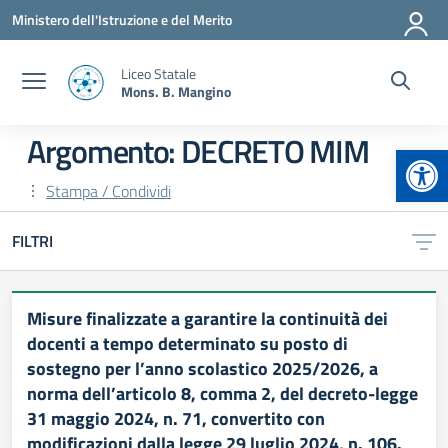
Vai ai contenuti
Vai al menu di navigazione
Vai al footer
Ministero dell'Istruzione e del Merito
Liceo Statale
Mons. B. Mangino
Argomento: DECRETO MIM
Apr
Stampa / Condividi
FILTRI
Misure finalizzate a garantire la continuità dei
docenti a tempo determinato su posto di
sostegno per l’anno scolastico 2025/2026, a
norma dell’articolo 8, comma 2, del decreto-legge
31 maggio 2024, n. 71, convertito con
modificazioni dalla legge 29 luglio 2024, n. 106.