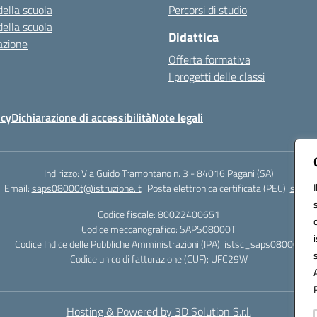
della scuola
Percorsi di studio
della scuola
Didattica
azione
Offerta formativa
I progetti delle classi
icy
Dichiarazione di accessibilità
Note legali
Indirizzo:
Via Guido Tramontano n. 3 - 84016 Pagani (SA)
Email:
saps08000t@istruzione.it
Posta elettronica certificata (PEC):
saps08
Codice fiscale: 80022400651
Codice meccanografico:
SAPS08000T
Codice Indice delle Pubbliche Amministrazioni (IPA): istsc_saps08000t
Codice unico di fatturazione (CUF): UFC29W
Hosting & Powered by 3D Solution S.r.l.