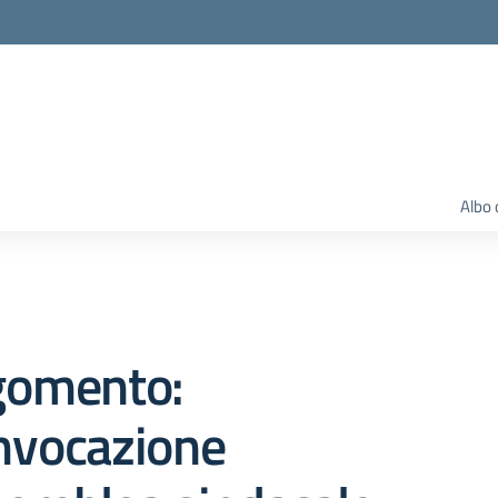
Albo 
gomento:
nvocazione