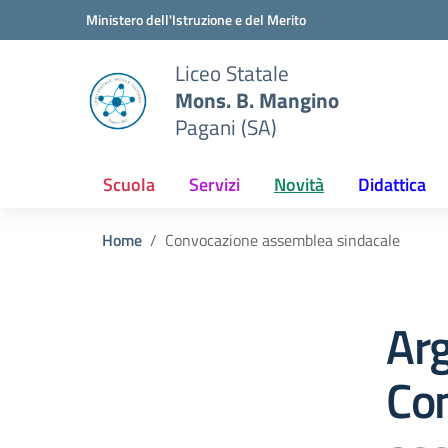
Vai ai contenuti
Vai al menu di navigazione
Vai al footer
Ministero dell'Istruzione e del Merito
Liceo Statale
Mons. B. Mangino
Pagani (SA)
Scuola
Servizi
Novità
Didattica
Home
Convocazione assemblea sindacale
Ar
Co