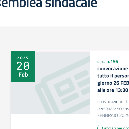
semblea sindacale
2025
20
circ. n.156
convocazione 
Feb
tutto il person
giorno 26 FEB
alle ore 13:30
convocazione di 
personale scolast
FEBBRAIO 2025 d
Circolari per do