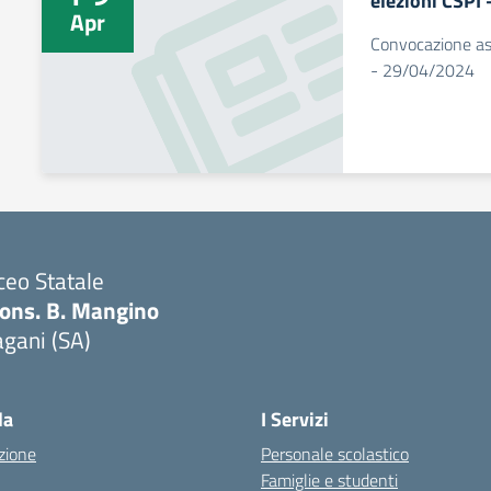
elezioni CSPI
Apr
Convocazione as
- 29/04/2024
ceo Statale
ons. B. Mangino
gani (SA)
Visita la pagina iniziale della scuola
la
I Servizi
zione
Personale scolastico
Famiglie e studenti