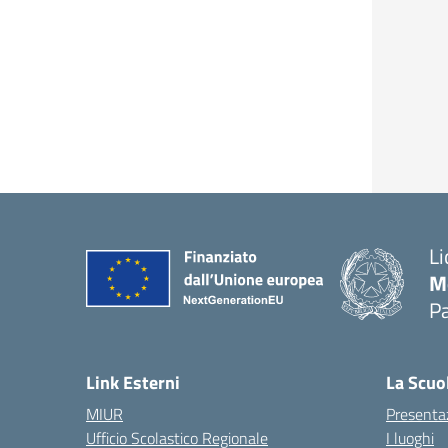
Li
M
Pa
— 
Link Esterni
La Scuo
MIUR
Presenta
Ufficio Scolastico Regionale
I luoghi