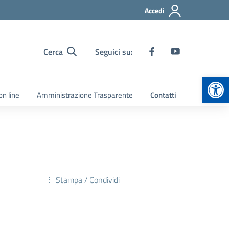
Accedi
Cerca
Seguici su:
Apr
on line
Amministrazione Trasparente
Contatti
Stampa / Condividi