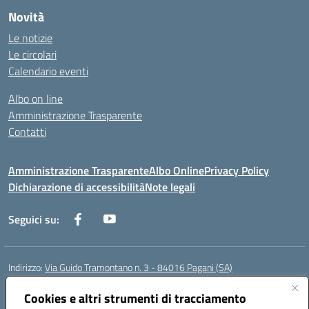
Novità
Le notizie
Le circolari
Calendario eventi
Albo on line
Amministrazione Trasparente
Contatti
Amministrazione Trasparente
Albo Online
Privacy Policy
Dichiarazione di accessibilità
Note legali
Seguici su:
Indirizzo:
Via Guido Tramontano n. 3 - 84016 Pagani (SA)
Centralino:
081916412
Email:
saps08000t@istruzione.it
Posta elettronica certificata (PEC):
Cookies e altri strumenti di tracciamento
saps08000t@pec.istruzione.it