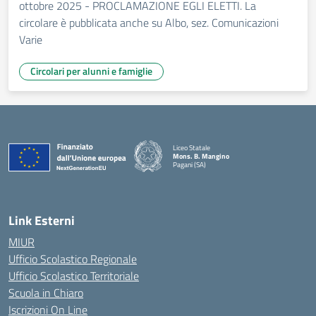
ottobre 2025 - PROCLAMAZIONE EGLI ELETTI. La
circolare è pubblicata anche su Albo, sez. Comunicazioni
Varie
Circolari per alunni e famiglie
Liceo Statale
Mons. B. Mangino
Pagani (SA)
— Visita la pagina iniziale della scuola
Link Esterni
MIUR
Ufficio Scolastico Regionale
Ufficio Scolastico Territoriale
Scuola in Chiaro
Iscrizioni On Line