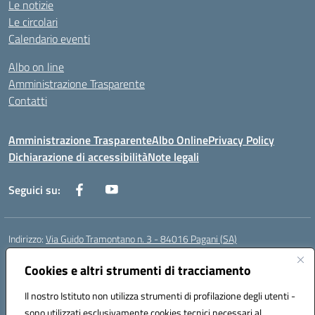
Le notizie
Le circolari
Calendario eventi
Albo on line
Amministrazione Trasparente
Contatti
Amministrazione Trasparente
Albo Online
Privacy Policy
Dichiarazione di accessibilità
Note legali
Seguici su:
Indirizzo:
Via Guido Tramontano n. 3 - 84016 Pagani (SA)
Centralino:
081916412
Email:
saps08000t@istruzione.it
Posta elettronica certificata (PEC):
Cookies e altri strumenti di tracciamento
saps08000t@pec.istruzione.it
Codice fiscale: 80022400651
Il nostro Istituto non utilizza strumenti di profilazione degli utenti -
Codice meccanografico:
SAPS08000T
sono utilizzati esclusivamente cookies tecnici necessari al