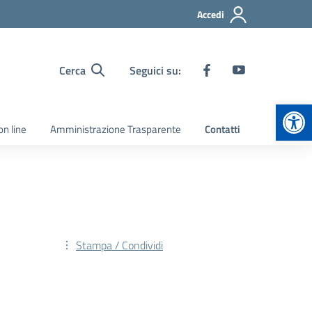
Accedi
Cerca
Seguici su:
Apr
on line
Amministrazione Trasparente
Contatti
Stampa / Condividi