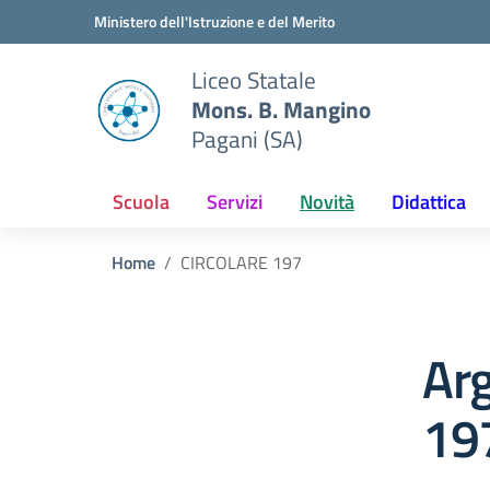
Vai ai contenuti
Vai al menu di navigazione
Vai al footer
Ministero dell'Istruzione e del Merito
Liceo Statale
Mons. B. Mangino
Pagani (SA)
Scuola
Servizi
Novità
Didattica
Home
CIRCOLARE 197
Ar
19