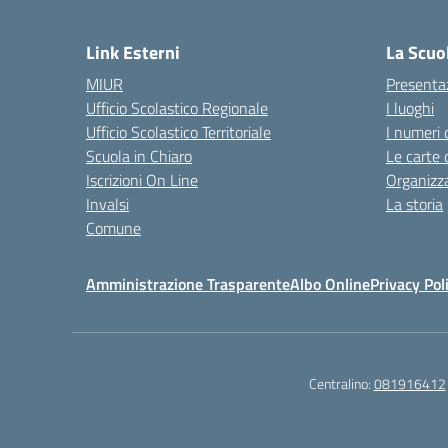
— 
Link Esterni
La Scuo
MIUR
Presenta
Ufficio Scolastico Regionale
I luoghi
Ufficio Scolastico Territoriale
I numeri 
Scuola in Chiaro
Le carte 
Iscrizioni On Line
Organizz
Invalsi
La storia
Comune
Amministrazione Trasparente
Albo Online
Privacy Pol
Centralino:
081916412