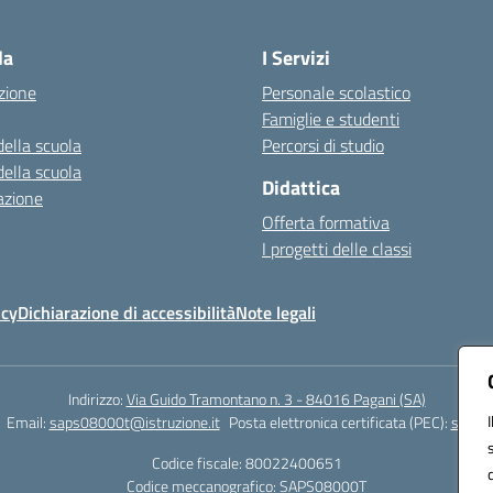
Visita la pagina iniziale della scuola
la
I Servizi
zione
Personale scolastico
Famiglie e studenti
della scuola
Percorsi di studio
della scuola
Didattica
azione
Offerta formativa
I progetti delle classi
icy
Dichiarazione di accessibilità
Note legali
Indirizzo:
Via Guido Tramontano n. 3 - 84016 Pagani (SA)
Email:
saps08000t@istruzione.it
Posta elettronica certificata (PEC):
saps08
Codice fiscale: 80022400651
Codice meccanografico:
SAPS08000T