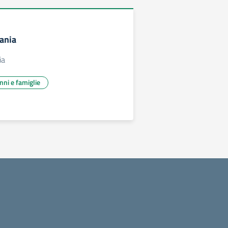
ania
ia
unni e famiglie