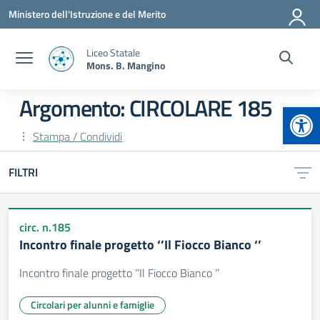
Vai ai contenuti
Vai al menu di navigazione
Vai al footer
Ministero dell'Istruzione e del Merito
Liceo Statale
Mons. B. Mangino
Argomento: CIRCOLARE 185
Apr
Stampa / Condividi
FILTRI
circ. n.185
Incontro finale progetto ‘’Il Fiocco Bianco ‘’
Incontro finale progetto ‘’Il Fiocco Bianco ‘’
Circolari per alunni e famiglie