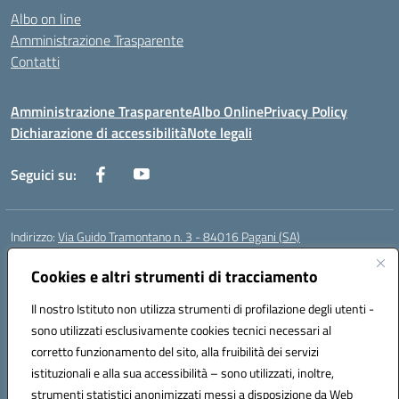
Albo on line
Amministrazione Trasparente
Contatti
Amministrazione Trasparente
Albo Online
Privacy Policy
Dichiarazione di accessibilità
Note legali
Seguici su:
Indirizzo:
Via Guido Tramontano n. 3 - 84016 Pagani (SA)
Centralino:
081916412
Email:
saps08000t@istruzione.it
Posta elettronica certificata (PEC):
Cookies e altri strumenti di tracciamento
saps08000t@pec.istruzione.it
Codice fiscale: 80022400651
Il nostro Istituto non utilizza strumenti di profilazione degli utenti -
Codice meccanografico:
SAPS08000T
sono utilizzati esclusivamente cookies tecnici necessari al
Codice Indice delle Pubbliche Amministrazioni (IPA): istsc_saps08000t
corretto funzionamento del sito, alla fruibilità dei servizi
Codice unico di fatturazione (CUF): UFC29W
istituzionali e alla sua accessibilità – sono utilizzati, inoltre,
strumenti statistici anonimizzati messi a disposizione da Web