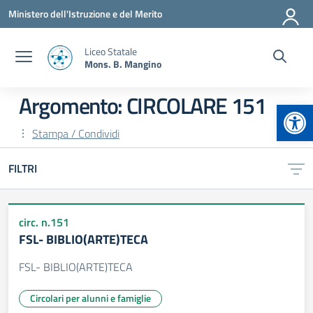
Vai ai contenuti
Vai al menu di navigazione
Vai al footer
Ministero dell'Istruzione e del Merito
Liceo Statale
Mons. B. Mangino
Argomento: CIRCOLARE 151
Apr
Stampa / Condividi
FILTRI
circ. n.151
FSL- BIBLIO(ARTE)TECA
FSL- BIBLIO(ARTE)TECA
Circolari per alunni e famiglie