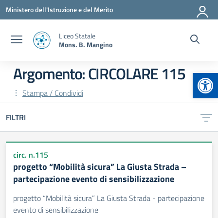
Vai ai contenuti
Vai al menu di navigazione
Vai al footer
Ministero dell'Istruzione e del Merito
Liceo Statale
Mons. B. Mangino
Argomento: CIRCOLARE 115
Apr
Stampa / Condividi
FILTRI
circ. n.115
progetto “Mobilità sicura” La Giusta Strada –
partecipazione evento di sensibilizzazione
progetto “Mobilità sicura” La Giusta Strada - partecipazione
evento di sensibilizzazione