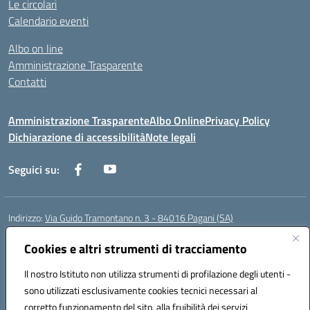
Le circolari
Calendario eventi
Albo on line
Amministrazione Trasparente
Contatti
Amministrazione Trasparente
Albo Online
Privacy Policy
Dichiarazione di accessibilità
Note legali
Seguici su:
Indirizzo:
Via Guido Tramontano n. 3 - 84016 Pagani (SA)
Centralino:
081916412
Email:
saps08000t@istruzione.it
Posta elettronica certificata (PEC):
Cookies e altri strumenti di tracciamento
saps08000t@pec.istruzione.it
Codice fiscale: 80022400651
Il nostro Istituto non utilizza strumenti di profilazione degli utenti -
Codice meccanografico:
SAPS08000T
sono utilizzati esclusivamente cookies tecnici necessari al
Codice Indice delle Pubbliche Amministrazioni (IPA): istsc_saps08000t
corretto funzionamento del sito, alla fruibilità dei servizi