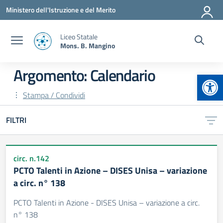
Vai ai contenuti
Vai al menu di navigazione
Vai al footer
Ministero dell'Istruzione e del Merito
Liceo Statale
Mons. B. Mangino
Argomento: Calendario
Apr
Stampa / Condividi
FILTRI
circ. n.142
PCTO Talenti in Azione – DISES Unisa – variazione
a circ. n° 138
PCTO Talenti in Azione - DISES Unisa – variazione a circ.
n° 138