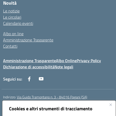
Novità
Le notizie
Le circolari
Calendario eventi
Albo on line
Amministrazione Trasparente
Contatti
Amministrazione Trasparente
Albo Online
Privacy Policy
Dichiarazione di accessibilità
Note legali
Seguici su:
Indirizzo:
Via Guido Tramontano n. 3 - 84016 Pagani (SA)
Centralino:
081916412
Email:
saps08000t@istruzione.it
Posta elettronica certificata (PEC):
Cookies e altri strumenti di tracciamento
saps08000t@pec.istruzione.it