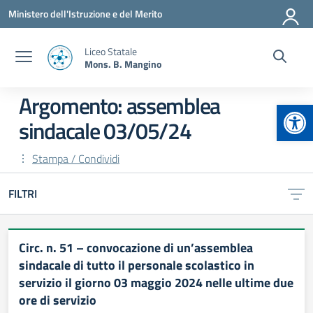
Vai ai contenuti
Vai al menu di navigazione
Vai al footer
Ministero dell'Istruzione e del Merito
Liceo Statale
Mons. B. Mangino
Argomento: assemblea
Apr
sindacale 03/05/24
Stampa / Condividi
FILTRI
Circ. n. 51 – convocazione di un’assemblea
sindacale di tutto il personale scolastico in
servizio il giorno 03 maggio 2024 nelle ultime due
ore di servizio