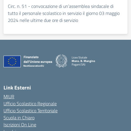
Circ. n. 51 - convocazione di un’assemblea sindacale di
tutto il personale scolastico in servizio il giorno 03 maggio
2024 nelle ultime due ore di servizio
Liceo Statale
Mons. B. Mangino
Pagani (SA)
— Visita la pagina iniziale della scuola
Link Esterni
MIUR
Ufficio Scolastico Regionale
Ufficio Scolastico Territoriale
Scuola in Chiaro
Iscrizioni On Line