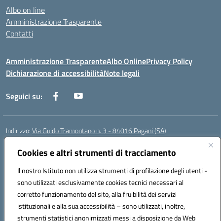
Albo on line
Amministrazione Trasparente
Contatti
Amministrazione Trasparente
Albo Online
Privacy Policy
Dichiarazione di accessibilità
Note legali
Seguici su:
Indirizzo:
Via Guido Tramontano n. 3 - 84016 Pagani (SA)
Centralino:
081916412
Email:
saps08000t@istruzione.it
Posta elettronica certificata (PEC):
Cookies e altri strumenti di tracciamento
saps08000t@pec.istruzione.it
Codice fiscale: 80022400651
Il nostro Istituto non utilizza strumenti di profilazione degli utenti -
Codice meccanografico:
SAPS08000T
sono utilizzati esclusivamente cookies tecnici necessari al
Codice Indice delle Pubbliche Amministrazioni (IPA): istsc_saps08000t
corretto funzionamento del sito, alla fruibilità dei servizi
Codice unico di fatturazione (CUF): UFC29W
istituzionali e alla sua accessibilità – sono utilizzati, inoltre,
strumenti statistici anonimizzati messi a disposizione da Web