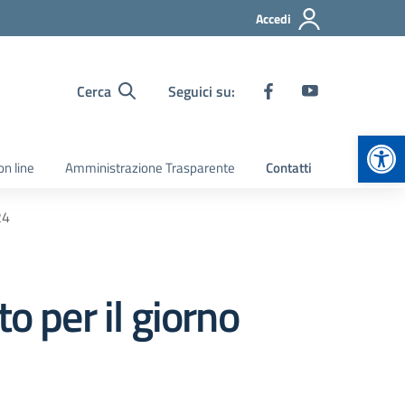
Accedi
Cerca
Seguici su:
Apr
on line
Amministrazione Trasparente
Contatti
24
o per il giorno