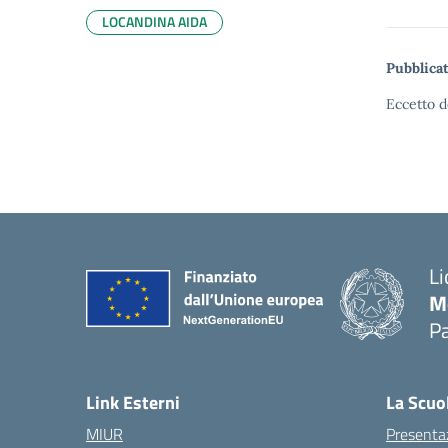
LOCANDINA AIDA
Pubblicat
Eccetto d
Li
M
Pa
— 
Link Esterni
La Scuo
MIUR
Presenta