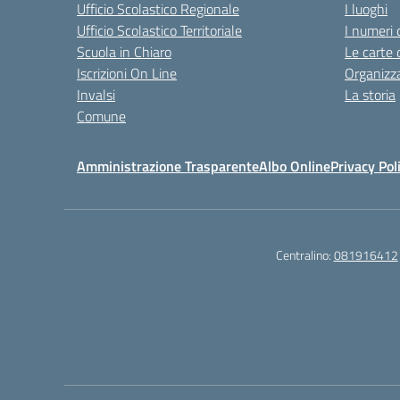
Ufficio Scolastico Regionale
I luoghi
Ufficio Scolastico Territoriale
I numeri 
Scuola in Chiaro
Le carte 
Iscrizioni On Line
Organizz
Invalsi
La storia
Comune
Amministrazione Trasparente
Albo Online
Privacy Pol
Centralino:
081916412