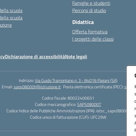
Famiglie e studenti
della scuola
Percorsi di studio
della scuola
Didattica
azione
Offerta formativa
I progetti delle classi
icy
Dichiarazione di accessibilità
Note legali
Indirizzo:
Via Guido Tramontano n. 3 - 84016 Pagani (SA)
Email:
saps08000t@istruzione.it
Posta elettronica certificata (PEC):
saps08
Codice fiscale: 80022400651
Codice meccanografico:
SAPS08000T
Codice Indice delle Pubbliche Amministrazioni (IPA): istsc_saps08000t
Codice unico di fatturazione (CUF): UFC29W