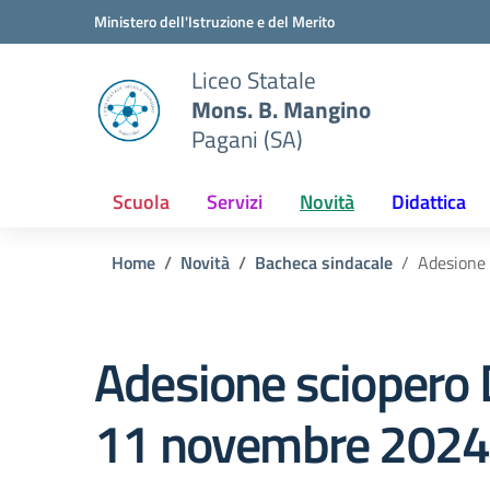
Vai ai contenuti
Vai al menu di navigazione
Vai al footer
Ministero dell'Istruzione e del Merito
Liceo Statale
Mons. B. Mangino
Pagani (SA)
Scuola
Servizi
Novità
Didattica
Home
Novità
Bacheca sindacale
Adesione 
Adesione sciopero D
11 novembre 2024