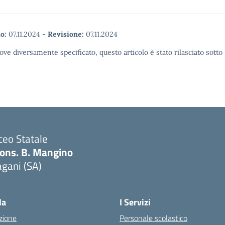
o:
07.11.2024
-
Revisione:
07.11.2024
ove diversamente specificato, questo articolo è stato rilasciato sott
ceo Statale
ons. B. Mangino
gani (SA)
Visita la pagina iniziale della scuola
la
I Servizi
zione
Personale scolastico