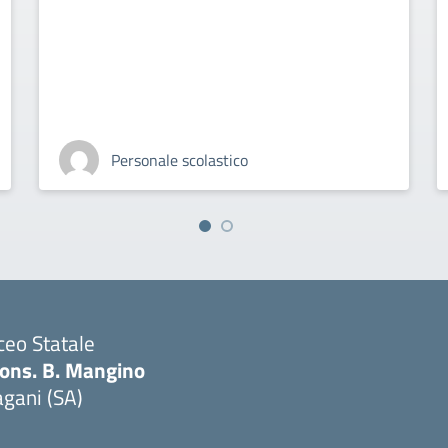
Personale scolastico
ceo Statale
ons. B. Mangino
gani (SA)
Visita la pagina iniziale della scuola