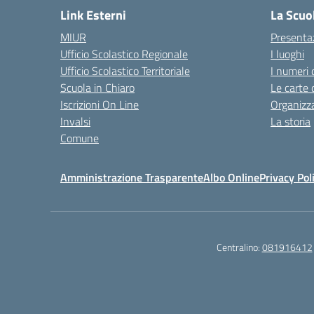
Link Esterni
La Scuo
MIUR
Presenta
Ufficio Scolastico Regionale
I luoghi
Ufficio Scolastico Territoriale
I numeri 
Scuola in Chiaro
Le carte 
Iscrizioni On Line
Organizz
Invalsi
La storia
Comune
Amministrazione Trasparente
Albo Online
Privacy Pol
Centralino:
081916412