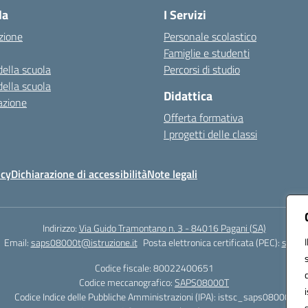
la
I Servizi
zione
Personale scolastico
Famiglie e studenti
della scuola
Percorsi di studio
della scuola
Didattica
azione
Offerta formativa
I progetti delle classi
icy
Dichiarazione di accessibilità
Note legali
Indirizzo:
Via Guido Tramontano n. 3 - 84016 Pagani (SA)
Email:
saps08000t@istruzione.it
Posta elettronica certificata (PEC):
saps08
Codice fiscale: 80022400651
Codice meccanografico:
SAPS08000T
Codice Indice delle Pubbliche Amministrazioni (IPA): istsc_saps08000t