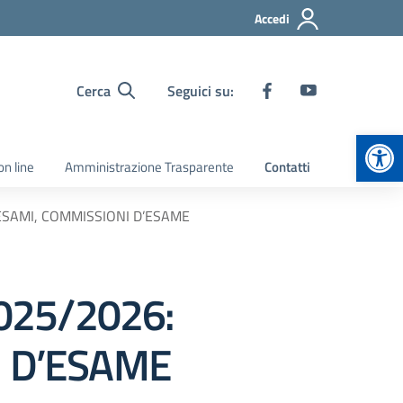
Accedi
Cerca
Seguici su:
Apr
on line
Amministrazione Trasparente
Contatti
ESAMI, COMMISSIONI D’ESAME
025/2026:
I D’ESAME