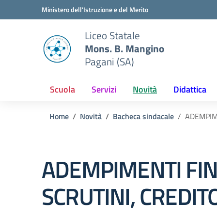
Vai ai contenuti
Vai al menu di navigazione
Vai al footer
Ministero dell'Istruzione e del Merito
Liceo Statale
Mons. B. Mangino
Pagani (SA)
Scuola
Servizi
Novità
Didattica
Home
Novità
Bacheca sindacale
ADEMPIME
ADEMPIMENTI FIN
SCRUTINI, CREDIT