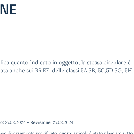
ONE
lica quanto Indicato in oggetto, la stessa circolare è
ata anche sui RR.EE. delle classi 5A,5B, 5C,5D 5G, 5H,
o:
27.02.2024
-
Revisione:
27.02.2024
ove diversamente specificato, questo articolo è stato rilasciato sott