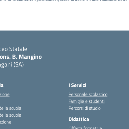
ceo Statale
ons. B. Mangino
gani (SA)
Visita la pagina iniziale della scuola
la
I Servizi
zione
Personale scolastico
Famiglie e studenti
della scuola
Percorsi di studio
della scuola
Didattica
azione
Offerta formativa