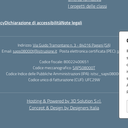
I progetti delle classi
icy
Dichiarazione di accessibilità
Note legali
Indirizzo:
Via Guido Tramontano n. 3 - 84016 Pagani (SA)
Email:
saps08000t@istruzione.it
Posta elettronica certificata (PEC):
saps08
Codice fiscale: 80022400651
Codice meccanografico:
SAPS08000T
Codice Indice delle Pubbliche Amministrazioni (IPA): istsc_saps08000t
Codice unico di fatturazione (CUF): UFC29W
Hosting & Powered by 3D Solution S.r.l.
Concept & Design by Designers Italia