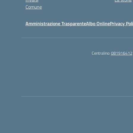
Comune
Amministrazione Trasparente
Albo Online
Privacy Pol
Centralino:
081916412