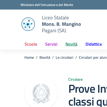
Vai ai contenuti
Vai al menu di navigazione
Vai al footer
Ministero dell'Istruzione e del Merito
Liceo Statale
Mons. B. Mangino
Pagani (SA)
Scuola
Servizi
Novità
Didattica
Home
Novità
Le circolari
Circolari per alun
Circolare
Prove In
classi q