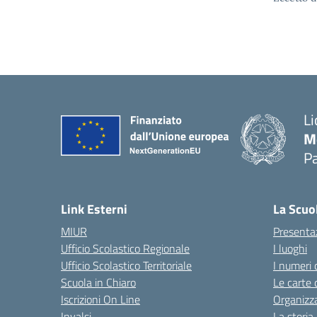
Li
M
Pa
— 
Link Esterni
La Scuo
MIUR
Presenta
Ufficio Scolastico Regionale
I luoghi
Ufficio Scolastico Territoriale
I numeri 
Scuola in Chiaro
Le carte 
Iscrizioni On Line
Organizz
Invalsi
La storia