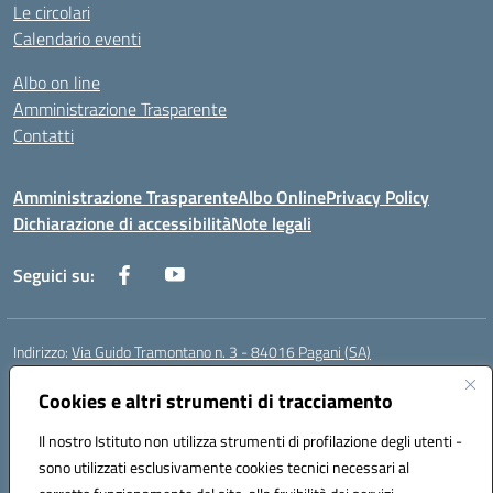
Le circolari
Calendario eventi
Albo on line
Amministrazione Trasparente
Contatti
Amministrazione Trasparente
Albo Online
Privacy Policy
Dichiarazione di accessibilità
Note legali
Seguici su:
Indirizzo:
Via Guido Tramontano n. 3 - 84016 Pagani (SA)
Centralino:
081916412
Email:
saps08000t@istruzione.it
Posta elettronica certificata (PEC):
Cookies e altri strumenti di tracciamento
saps08000t@pec.istruzione.it
Codice fiscale: 80022400651
Il nostro Istituto non utilizza strumenti di profilazione degli utenti -
Codice meccanografico:
SAPS08000T
sono utilizzati esclusivamente cookies tecnici necessari al
Codice Indice delle Pubbliche Amministrazioni (IPA): istsc_saps08000t