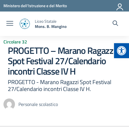
Vai ai contenuti
Vai al menu di navigazione
Vai al footer
Ministero dell'Istruzione e del Merito
Liceo Statale
Mons. B. Mangino
Circolare 32
Apr
PROGETTO – Marano Ragazzi
Spot Festival 27/Calendario
incontri Classe IV H
PROGETTO - Marano Ragazzi Spot Festival
27/Calendario incontri Classe IV H.
Personale scolastico